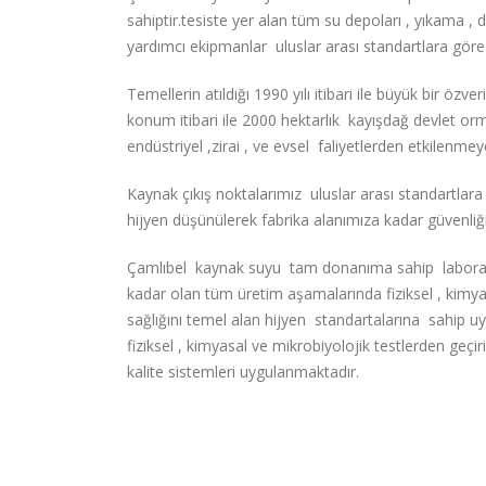
sahiptir.tesiste yer alan tüm su depoları , yıkama 
yardımcı ekipmanlar uluslar arası standartlara gör
Temellerin atıldığı 1990 yılı itibari ile büyük bir öz
konum itibari ile 2000 hektarlık kayışdağ devlet or
endüstriyel ,zirai , ve evsel faliyetlerden etkile
Kaynak çıkış noktalarımız uluslar arası standartl
hijyen düşünülerek fabrika alanımıza kadar güvenliği
Çamlıbel kaynak suyu tam donanıma sahip labora
kadar olan tüm üretim aşamalarında fiziksel , kimyas
sağlığını temel alan hijyen standartalarına sahip 
fiziksel , kimyasal ve mikrobiyolojik testlerden ge
kalite sistemleri uygulanmaktadır.