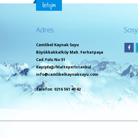
İletişim
Adres
Sosy
Camlibel Kaynak Suyu
Büyükbakkalköy Mah. Ferhatpaşa
Cad.Yolu No:51
Kayışdağı/Maltepe/İstanbul
info@camlibelkaynaksuyu.com
Telefon: 0216 561 40 42