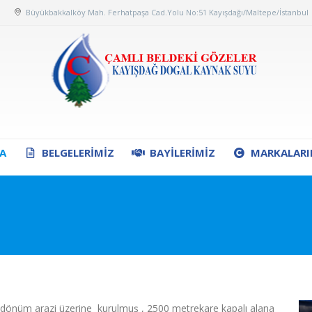
Büyükbakkalköy Mah. Ferhatpaşa Cad.Yolu No:51 Kayışdağı/Maltepe/İstanbul
A
BELGELERIMIZ
BAYILERIMIZ
MARKALARI
 dönüm arazi üzerine kurulmuş , 2500 metrekare kapalı alana