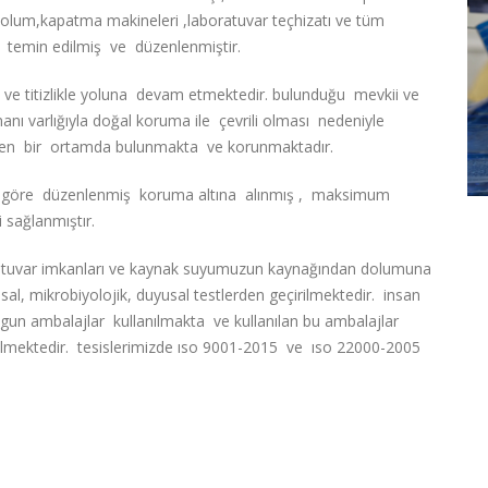
, dolum,kapatma makineleri ,laboratuvar teçhizatı ve tüm
e temin edilmiş ve düzenlenmiştir.
veri ve titizlikle yoluna devam etmektedir. bulunduğu mevkii ve
manı varlığıyla doğal koruma ile çevrili olması nedeniyle
nmeyen bir ortamda bulunmakta ve korunmaktadır.
ara göre düzenlenmiş koruma altına alınmış , maksimum
 sağlanmıştır.
tuvar imkanları ve kaynak suyumuzun kaynağından dolumuna
al, mikrobiyolojik, duyusal testlerden geçirilmektedir. insan
uygun ambalajlar kullanılmakta ve kullanılan bu ambalajlar
çirilmektedir. tesislerimizde ıso 9001-2015 ve ıso 22000-2005