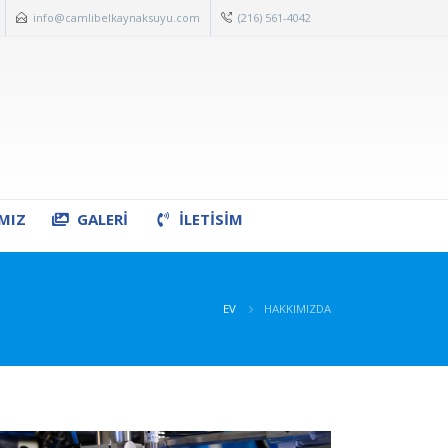
info@camlibelkaynaksuyu.com
(216) 561-4042
MIZ
GALERI
İLETİSİM
EV
HAKKIMIZDA