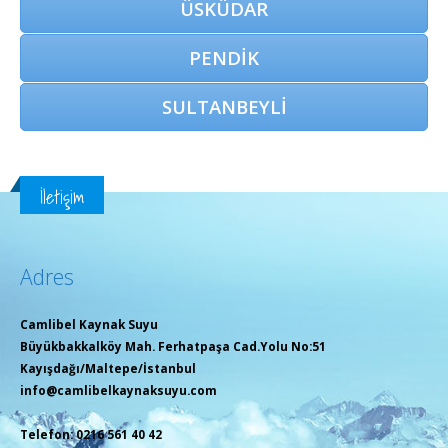
ÜSKÜDAR
PENDİK
SULTANBEYLİ
İletişim
Adres
Camlibel Kaynak Suyu
Büyükbakkalköy Mah. Ferhatpaşa Cad.Yolu No:51
Kayışdağı/Maltepe/İstanbul
info@camlibelkaynaksuyu.com
Telefon: 0216 561 40 42