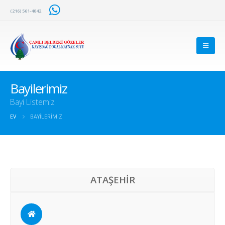
(216) 561-4042
Bayilerimiz
Bayi Listemiz
EV
BAYILERIMIZ
ATAŞEHİR